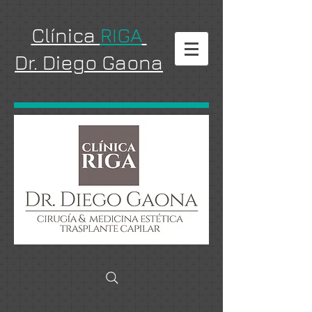
Clínica
RIGA
Dr. Diego Gaona