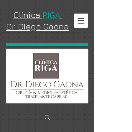
Clínica
RIGA
Dr. Diego Gaona