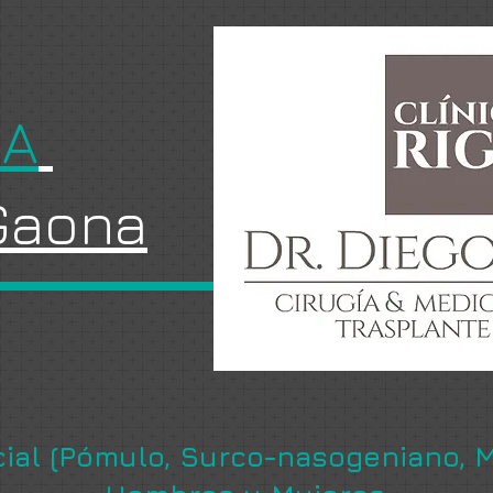
GA
 Gaona
ial (Pómulo, Surco-nasogeniano, 