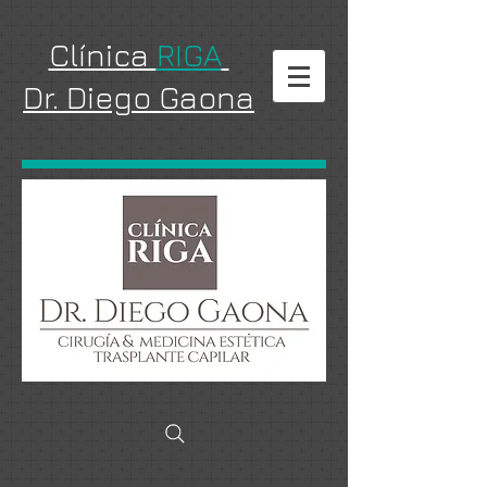
Clínica
RIGA
Dr. Diego Gaona