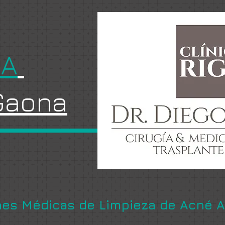
GA
 Gaona
es Médicas de Limpieza de Acné A