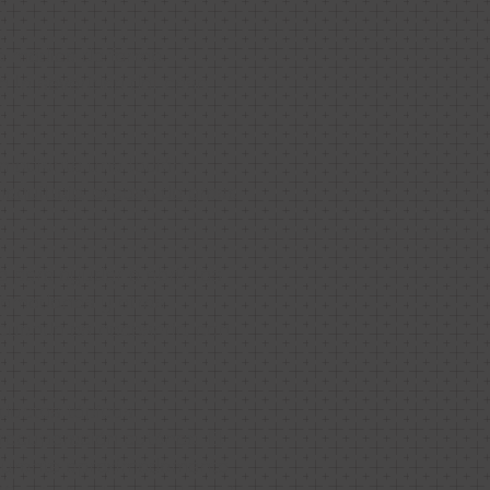
ta médica de forma
 la severidad del caso,
 mediante una loción
maquillaje, exceso de grasa
.
o para ayudar a abrir los
e comedones y otras
 cuando es necesario, con
oductos tópicos
 recuperación cutánea. El
 durante aproximadamente