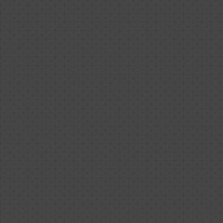
Los tratamientos para el acné se realizan en consul
periódica, habitualmente una vez por semana o según
tras una valoración individualizada por el médico.
El procedimiento comienza con la limpieza de la piel
limpiadora de pH neutro, con el objetivo de eliminar 
e impurezas, favoreciendo la desintoxicación cutánea
A continuación, se realiza una vaporización con ozon
poros y preparar la piel, facilitando la extracción d
impurezas, que se llevan a cabo de forma manual y,
apoyo de limpieza facial ultrasónica.
Posteriormente, se desinfecta la piel y se aplican pr
hidratantes, nutritivos y calmantes para favorecer la
tratamiento se complementa con terapia de luz LED