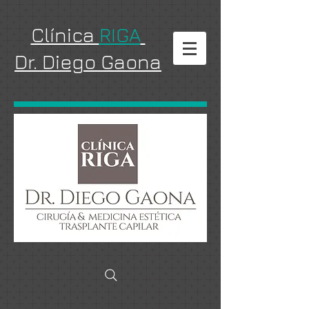
Clínica
RIGA
Dr. Diego Gaona