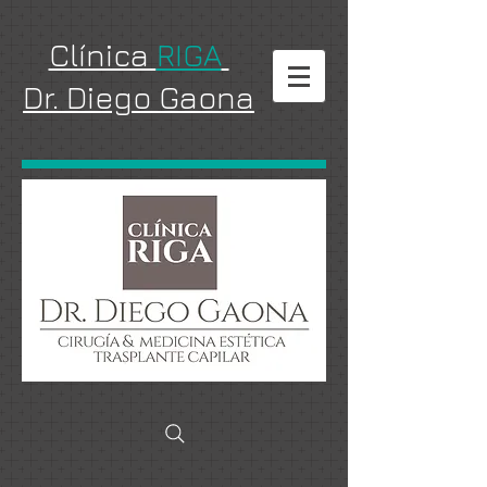
Clínica
RIGA
Dr. Diego Gaona