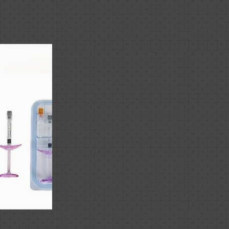
El relleno peneano o engrosamiento d
procedimiento médico-estético mínima
permite aumentar el grosor y mejorar 
mediante infiltraciones de ácido hialu
indicado para esta zona.
Se trata de un tratamiento ambulatorio
local y sin cirugía, cuyo objetivo es me
del miembro tanto en estado flácido c
la sensibilidad y la funcionalidad natur
El aumento del grosor puede aportar un
y una mayor sensación de seguridad 
pacientes. Además, algunos hombres r
percepción del contacto y satisfacción
íntimas, tanto a nivel personal como d
también puede ayudar a mejorar visua
armonía genital en pacientes seleccio