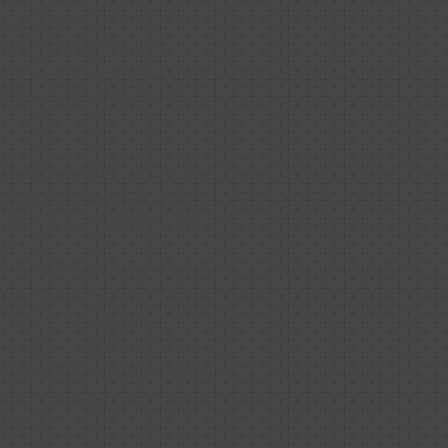
e pene es un
mente invasivo que
el contorno del pene
rónico específicamente
, realizado bajo anestesia
jorar la circunferencia
omo erecto, manteniendo
al.
a mejora estética visible
y confianza en muchos
efieren una mejor
 durante las relaciones
e pareja. El procedimiento
lmente proporciones y
nados.