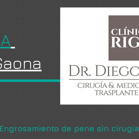
GA
 Gaona
Engrosamiento de pene sin cirugía