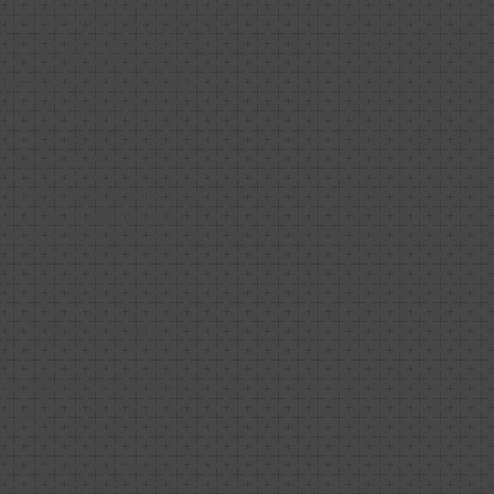
alizamos una valoración
 si el paciente es
técnica y cantidad de
mpre resultados
reabsorbibles,
médico, evitando
no autorizados que
omía o el resultado
imadamente 30-45
 ampolla, con retoque
ducto
evitar relaciones
semanas.