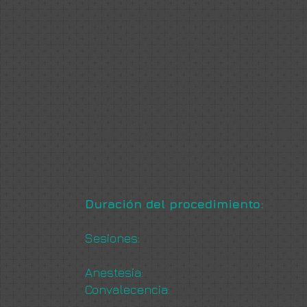
En Clínica RIGA del Dr. Diego Gaona re
médica individualizada para determinar
candidato al tratamiento y escoger la 
producto más adecuada, buscando sie
naturales, armónicos y seguros.
Utilizamos exclusivamente materiales 
biocompatibles y aprobados para uso 
sustancias permanentes o productos 
puedan comprometer la salud, la anat
estético del paciente.
Duración del procedimiento:
aprox
minutos.
Sesiones:
1 sesión o dos sesiones por
según evolución y adaptación del pro
Anestesia:
local infiltrada.
Convalecencia:
mínima; se recomienda 
sexuales durante aproximadamente 2 